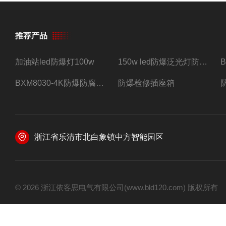
推荐产品
加油站led防爆灯100w
150w led防爆泛光灯防水防尘防爆三防灯
BXM8030-4K防爆防腐照明配电箱四路带总开关
防爆检修插座箱
浙江省乐清市北白象镇中方智能园区
© 2026 浙江依客思电气有限公司(www.bld120.com) 版权所有