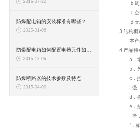
2016-07-20
b.周围
c.空气
防爆配电箱的安装标准有哪些？
d.无
2025-01-08
3 结构概
本产品
防爆配电箱如何配置电器元件如何安装定位
4 产品特
2015-12-05
a．增
b．外壳
c．控
防爆断路器的技术参数及特点
2015-04-06
强、寿
d．接
e．按
择，电
f．如