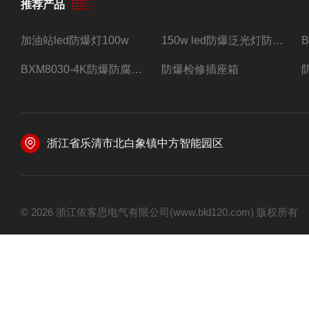
推荐产品
加油站led防爆灯100w
150w led防爆泛光灯防水防尘防爆三防灯
BXM8030-4K防爆防腐照明配电箱四路带总开关
防爆检修插座箱
浙江省乐清市北白象镇中方智能园区
© 2026 浙江依客思电气有限公司(www.bld120.com) 版权所有