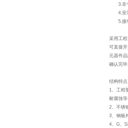
3.非
4.安
5.接
采用工程
可直接开
元器件品
确认完毕
结构特点
1、工程
耐腐蚀等
2、不锈
3、钢板
4、G、