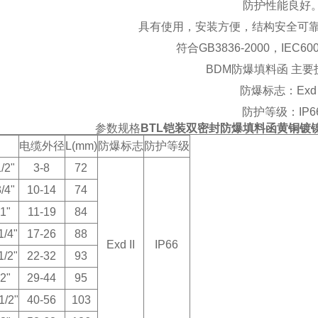
防护性能良好
具有使用，安装方便，结构安全可靠
符合GB3836-2000，IEC6
BDM防爆填料函 主
防爆标志：Exd I
防护等级：IP6
参数规格
BTL铠装双密封防爆填料函黄铜镀镍
电缆外径
L(mm)
防爆标志
防护等级
/2"
3-8
72
/4"
10-14
74
1"
11-19
84
/4"
17-26
88
Exd II
IP66
/2"
22-32
93
2"
29-44
95
/2"
40-56
103