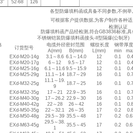
3"
52-68
126
各型防爆填料函或具备不同参数,不例举
可根据客户提供数据,为客户制作各种适
检测认证
防爆填料函产品经检测,符合GB3836标准,
不锈钢铠装防爆填料函接头-II型隔爆(公制牙)
格
电缆外径密封范围
螺纹长度
钢带厚
订货型号
A(mm)
B(mm)
L(mm)
min
ma
EXd-M20-14g
3.1～8.6
6.1～14.0
12
0.1
0.
EXd-M20-17g
6～12
9.5～17
12
0.1
0.
EXd-M25-16g
6.1～11.6
9.5～15.9
12
0.1
0.
EXd-M25-29g
11.1～14
18.7～29
16
0.1
0.
11.1～19.
EXd-M32-25g
18.7～25
16
0.1
0.
9
EXd-M32-35g
17～21
22.9～35
16
0.1
0.
EXd-M40-30g
17～26.2
22.9～30
16
0.1
0.
EXd-M40-42g
22～28
26～42
16
0.1
0.
EXd-M50-35g
22～32.1
26～35
17
0.2
0.
EXd-M50-48g
29.5～39
35.5～48
17
0.2
0.6
29.5～38.
EXd-M63-45g
35.5～45
17
0.2
0.6
1