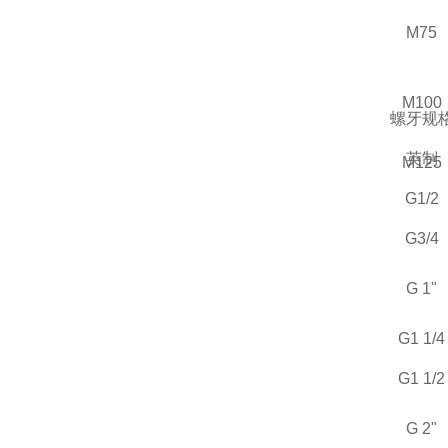
M75
M100
螺牙规
英制
M125
G1/2
G3/4
G 1"
G1 1/4
G1 1/2
G 2"