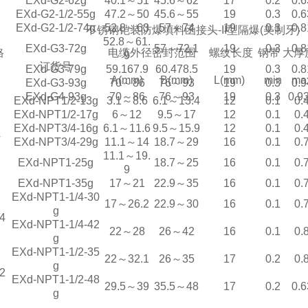
EXd-G2-62g
40.1～51
45.6～62
17
0.2
0.6
EXd-G2-1/2-55g
47.2～50
45.6～55
19
0.3
0.6
EXd-G2-1/2-74g
52.8～63
57～74
19
0.3
0.8
不锈钢铠装防爆填料函接头-II型隔爆(美制牙)
52.8～61.
EXd-G3-72g
57～72.1
19
0.3
0.8
格
电缆外径密封范围
螺纹长度
钢带 大厚
9
订货号
EXd-G3-79g
59.167.9
60.478.5
19
0.3
0.8
A(mm)
B(mm)
L(mm)
min
ma
EXd-G3-93g
70～86
76～93
19
0.3
0.9
EXd-G4-93g
70～86
76～93
19
0.3
0.9
EXd-NPT1/2-13g
3.1～8.6
6.1～13.4
12
0.1
0.
2
EXd-NPT1/2-17g
6～12
9.5～17
12
0.1
0.
EXd-NPT3/4-16g
6.1～11.6
9.5～15.9
12
0.1
0.
4
EXd-NPT3/4-29g
11.1～14
18.7～29
16
0.1
0.
11.1～19.
EXd-NPT1-25g
18.7～25
16
0.1
0.
9
EXd-NPT1-35g
17～21
22.9～35
16
0.1
0.
EXd-NPT1-1/4-30
17～26.2
22.9～30
16
0.1
0.
g
4
EXd-NPT1-1/4-42
22～28
26～42
16
0.1
0.
g
EXd-NPT1-1/2-35
22～32.1
26～35
17
0.2
0.
g
2
EXd-NPT1-1/2-48
29.5～39
35.5～48
17
0.2
0.6
g
29.5～38.