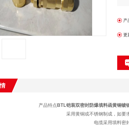
能
产
更
情
产品特点
BTL铠装双密封防爆填料函黄铜镀镍
采用黄铜或不锈钢制成，如要
电缆采用填料密