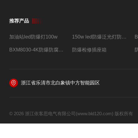
推荐产品
加油站led防爆灯100w
150w led防爆泛光灯防水防尘防爆三防灯
BXM8030-4K防爆防腐照明配电箱四路带总开关
防爆检修插座箱
浙江省乐清市北白象镇中方智能园区
© 2026 浙江依客思电气有限公司(www.bld120.com) 版权所有