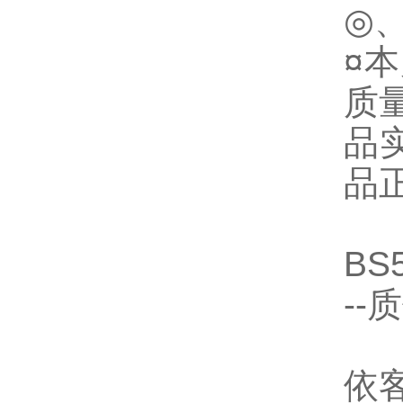
◎、
¤本
质
品
品
BS5
--
依