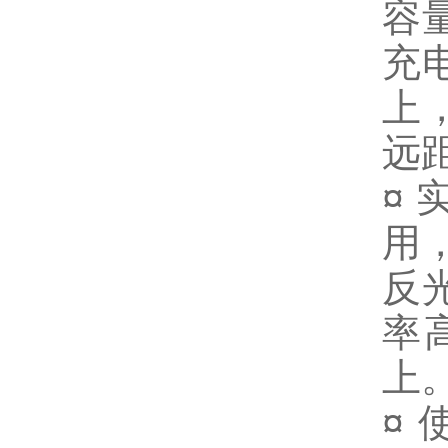
容
充
上
远
¤
用
反
率
上
¤