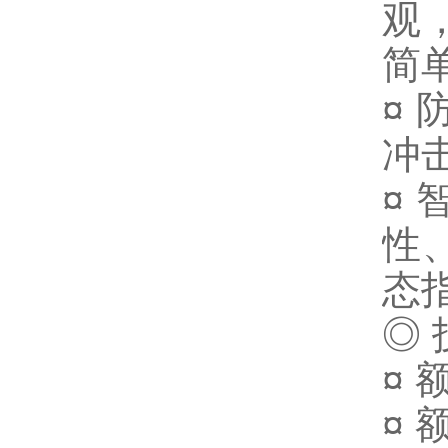
观
简
¤
冲
¤
性
态
◎
¤ 
¤ 