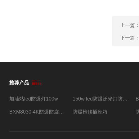
上一篇
下一篇
推荐产品
加油站led防爆灯100w
150w led防爆泛光灯防水防尘防爆三防灯
BXM8030-4K防爆防腐照明配电箱四路带总开关
防爆检修插座箱