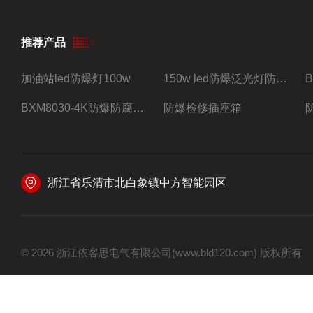
推荐产品
加油站led防爆灯100w
150w led防爆泛光灯防水防尘防爆三防灯
BXM8030-4K防爆防腐照明配电箱四路带总开关
防爆检修插座箱
浙江省乐清市北白象镇中方智能园区
© 2026 浙江依客思电气有限公司(www.bld120.com) 版权所有