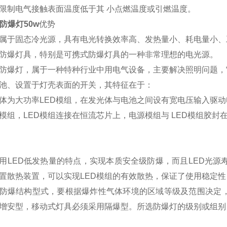
限制电气接触表面温度低于其 小点燃温度或引燃温度。
防爆灯50w
优势
D属于固态冷光源，具有电光转换效率高、发热量小、耗电量小
是防爆灯具，特别是可携式防爆灯具的一种非常理想的电光源。
爆灯，属于一种特种行业中用电气设备，主要解决照明问题，
池、设置于灯壳表面的开关，其特征在于：
大功率LED模组，在发光体与电池之间设有宽电压输入驱动
模组，LED模组连接在恒流芯片上，电源模组与 LED模组胶
ED低发热量的特点，实现本质安全级防爆，而且LED光源寿
置散热装置，可以实现LED模组的有效散热，保证了使用稳定
防爆结构型式，要根据爆炸性气体环境的区域等级及范围决定，
增安型，移动式灯具必须采用隔爆型。所选防爆灯的级别或组别