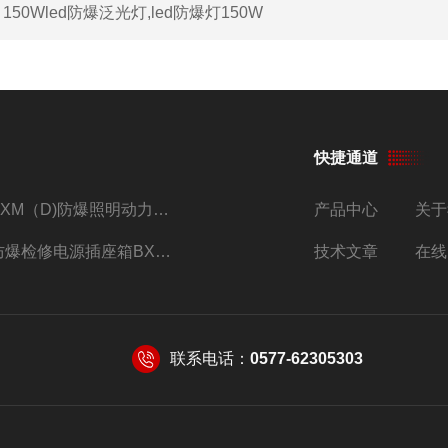
：
150Wled防爆泛光灯,led防爆灯150W
快捷通道
BXM（D)防爆照明动力配电箱IIB IIC生产厂家
产品中心
关于
防爆检修电源插座箱BXX52-2/16/380V带插座防爆配电箱
技术文章
在线
联系电话：
0577-62305303