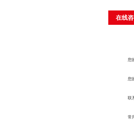
在线咨
您
您
联
常