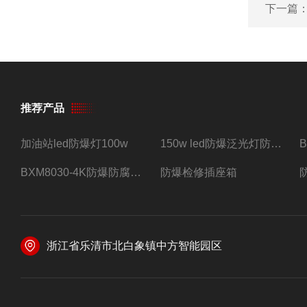
下一篇
推荐产品
加油站led防爆灯100w
150w led防爆泛光灯防水防尘防爆三防灯
BXM8030-4K防爆防腐照明配电箱四路带总开关
防爆检修插座箱
浙江省乐清市北白象镇中方智能园区