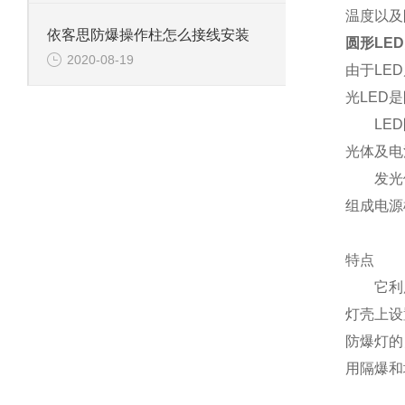
温度以及
依客思防爆操作柱怎么接线安装
圆形LED
2020-08-19
由于LE
光LED
LED防
光体及电
发光体为
组成电源
特点
它利用L
灯壳上设
防爆灯的
用隔爆和