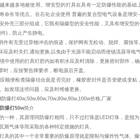
越来越多地被使用。增安型的灯具在具有一定防爆性能的基础
寿命长等优点。在石化企业使用 普遍的复合型电气设备是增安
安外壳三部分组成，它既有隔爆型的安全性能，又具有增安型的
明件)，防止产生静电。
透明件有无受过异物冲击的痕迹，保护网有无松动、脱焊、腐蚀
损坏应及时关灯,通知更换,以免由于光源不能启动而使镇流器等电
湿环境中使用的灯具灯腔内如有积水应及时清除，更换密封部件，
灯罩时，应按警告牌要求，断电源后开盖。
盖后应顺便检查隔爆结合面是否完好，橡胶密封件是否变硬或变
。如发现这些问题，应及时维修更换。
防爆灯40w,50w,60w,70w,80w,90w,100w价格,厂家
防爆灯50w
简介
的一种，其原理同防爆灯相同，只不过灯珠是LED灯珠，是指
瓦斯气体等而采取的各种特定措施的灯具。
的其中一个非常重要的防爆原理就是限制与爆炸性气体、爆炸