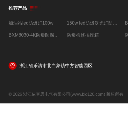
推荐产品
加油站led防爆灯100w
150w led防爆泛光灯防水防尘防爆三防灯
BXM8030-4K防爆防腐照明配电箱四路带总开关
防爆检修插座箱
浙江省乐清市北白象镇中方智能园区
© 2026 浙江依客思电气有限公司(www.bld120.com) 版权所有