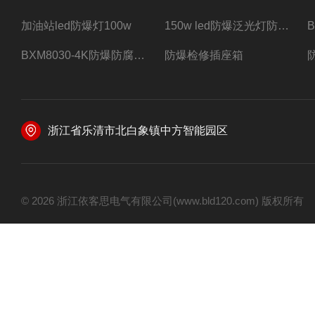
加油站led防爆灯100w
150w led防爆泛光灯防水防尘防爆三防灯
BXM8030-4K防爆防腐照明配电箱四路带总开关
防爆检修插座箱
浙江省乐清市北白象镇中方智能园区
© 2026 浙江依客思电气有限公司(www.bld120.com) 版权所有