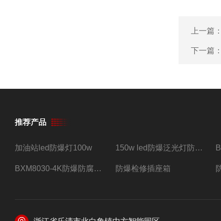
上一篇
下一篇
推荐产品
加油站led防爆灯100w
150w led防爆泛光灯防水防尘防爆三防灯
BXM8030-4K防爆防腐照明配电箱四路带总开关
防爆检修插座箱