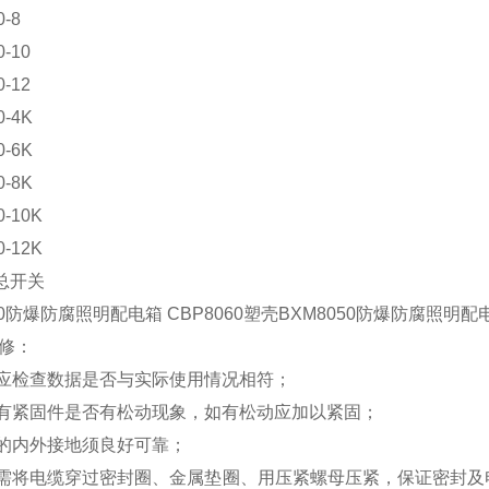
-8
-10
-12
0-4K
0-6K
0-8K
0-10K
0-12K
总开关
50防爆防腐照明配电箱 CBP8060塑壳BXM8050防爆防腐照明配
修：
前应检查数据是否与实际使用情况相符；
所有紧固件是否有松动现象，如有松动应加以紧固；
箱的内外接地须良好可靠；
时需将电缆穿过密封圈、金属垫圈、用压紧螺母压紧，保证密封