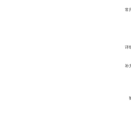
常
详
补