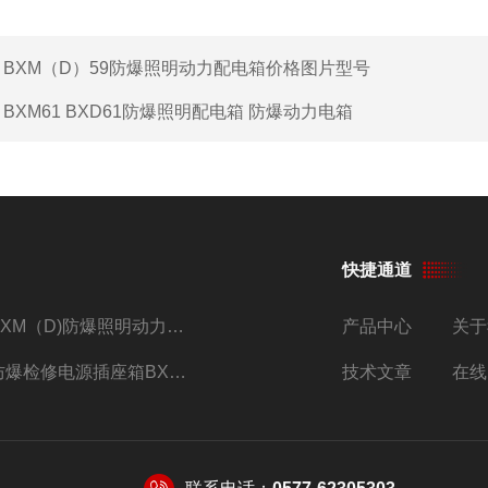
：
BXM（D）59防爆照明动力配电箱价格图片型号
：
BXM61 BXD61防爆照明配电箱 防爆动力电箱
快捷通道
BXM（D)防爆照明动力配电箱IIB IIC生产厂家
产品中心
关于
防爆检修电源插座箱BXX52-2/16/380V带插座防爆配电箱
技术文章
在线