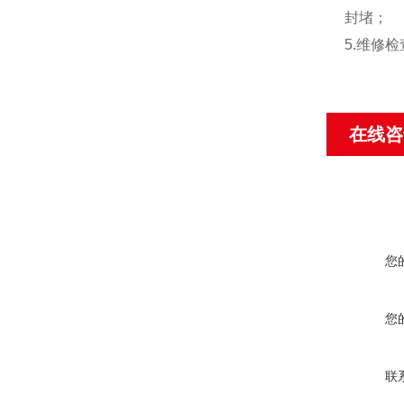
封堵；
5.维修
在线咨
您
您
联