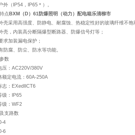
户外（IP54，IP65＊）。
特点
BXM（D）61防爆照明（动力）配电箱乐清柳市
箱外壳采用高强度、防静电、耐腐蚀、热稳定性好的玻璃纤维不饱
型外壳，内装高分断隔爆型断路器、防爆信号灯等；
据要求加装漏电保护；
具有防腐、防尘、防水等功能。
参数
压：AC220V/380V
额定电流：60A-250A
志：EXedIICT6
级：IP65
等级：WF2
及支路数
-4
-6