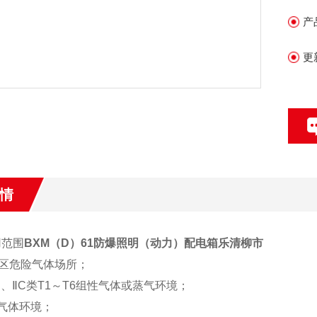
产
更
情
用范围
BXM（D）61防爆照明（动力）配电箱乐清柳市
、2区危险气体场所；
ⅡB、ⅡC类T1～T6组性气体或蒸气环境；
蚀气体环境；