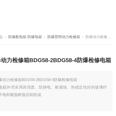
心
-
防爆配电箱 防爆电箱
-
防爆照明动力检修箱
-
防爆动力检修箱BDG58-2BDG58-4防爆检修电箱
动力检修箱BDG58-2BDG58-4防爆检修电箱
爆动力检修箱BDG58-2BDG58-4防爆检修电箱
电箱外壳采用高强度、防静电、耐腐蚀、热稳定性好的玻璃纤
不饱和聚脂树脂压制而成