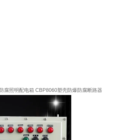
防爆防腐照明配电箱 CBP8060塑壳防爆防腐断路器