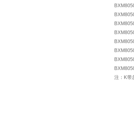
BXM8050
BXM8050
BXM8050
BXM805
BXM805
BXM805
BXM805
BXM805
注：K带