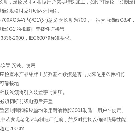
管长度，螺纹尺寸可根据用户需要特殊加工，如NPT螺纹，公制螺
螺纹规格时应注明内外螺纹。
-700XG3/4'(内)/G1'(外)意义 为长度为700，一端为内螺纹G3
螺纹G1'的橡胶护套挠性连接管。
3836-2000，IEC60079标准要求。
软管 安装、使用
前应检查本产品铭牌上所列基本数据是否与实际使用条件相符
应可靠接地
何种接线须将引入装置密封圈压。
时必须切断前级电源后开盖
装置密封圈和橡胶垫均采用耐油橡胶3001制造，用户在使用、
中若发现老化应与制造厂定购，并及时更换以确保防爆性能.
超过2000m