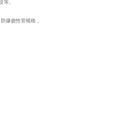
纹等。
/4'，防爆挠性管规格，