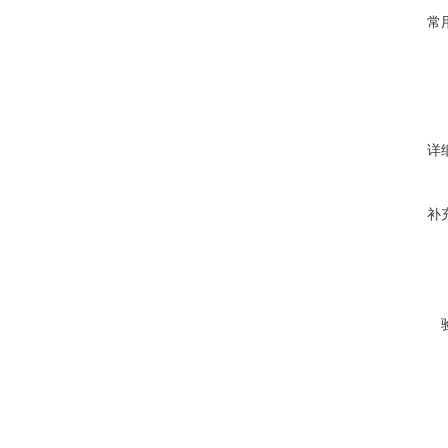
常
详
补