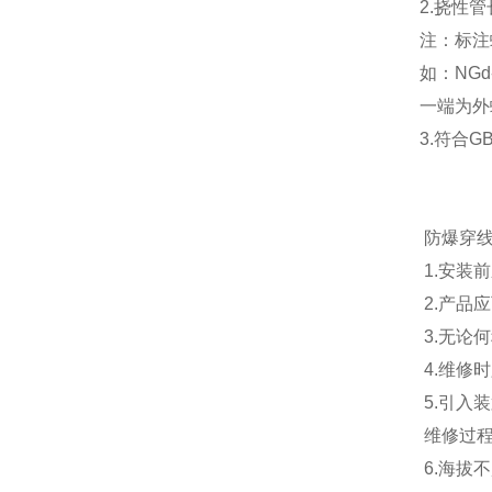
2.挠性
注：标注
如：NGd
一端为外
3.符合GB
防爆穿线
1.安装
2.产品
3.无论
4.维修
5.引入
维修过程
6.海拔不