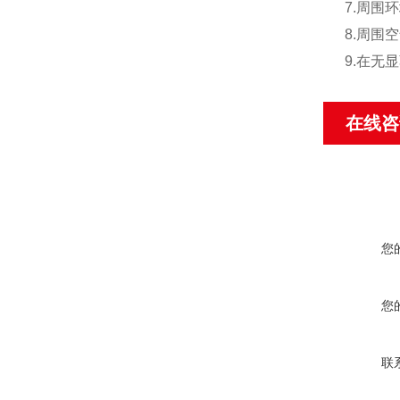
7.周围环
8.周围
9.在无
在线咨
您
您
联