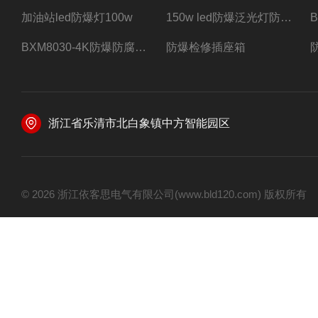
加油站led防爆灯100w
150w led防爆泛光灯防水防尘防爆三防灯
BXM8030-4K防爆防腐照明配电箱四路带总开关
防爆检修插座箱
浙江省乐清市北白象镇中方智能园区
© 2026 浙江依客思电气有限公司(www.bld120.com) 版权所有