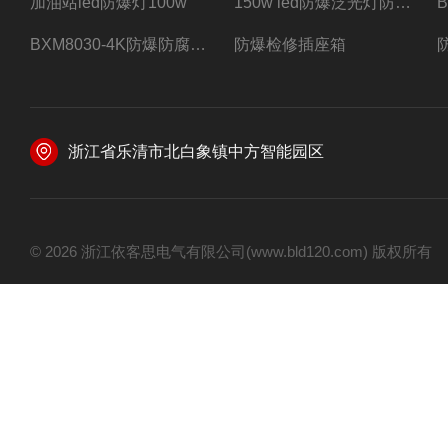
加油站led防爆灯100w
150w led防爆泛光灯防水防尘防爆三防灯
BXM8030-4K防爆防腐照明配电箱四路带总开关
防爆检修插座箱
浙江省乐清市北白象镇中方智能园区
© 2026 浙江依客思电气有限公司(www.bld120.com) 版权所有