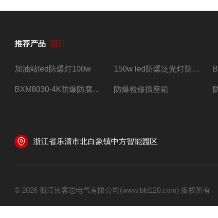
推荐产品
加油站led防爆灯100w
150w led防爆泛光灯防水防尘防爆三防灯
BXM8030-4K防爆防腐照明配电箱四路带总开关
防爆检修插座箱
浙江省乐清市北白象镇中方智能园区
© 2026 浙江依客思电气有限公司(www.bld120.com) 版权所有