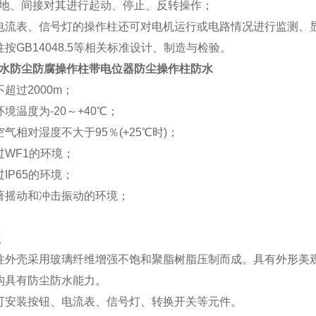
地、间接对其进行起动、停止、反转操作；
电流表、信号灯的操作柱还可对电机运行或电路情况进行监测、
柱按GB14048.5等相关标准设计、制造与检验。
S防水防尘防腐操作柱带电位器防尘操作柱防水
超过2000m；
境温度为-20～+40℃；
气相对湿度不大于95％(+25℃时)；
过WF1的环境；
IP65的环境；
著摇动和冲击振动的环境；
点
柱外壳采用玻璃纤维增强不饱和聚脂树脂压制而成。具有外形美
构具有防尘防水能力。
可安装按钮、电流表、信号灯、转换开关等元件。