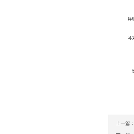
详
补
上一篇