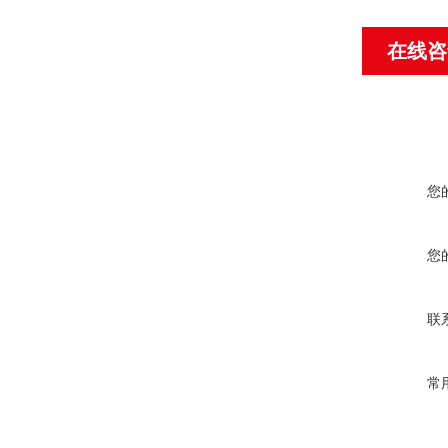
在线咨
您
您
联
常