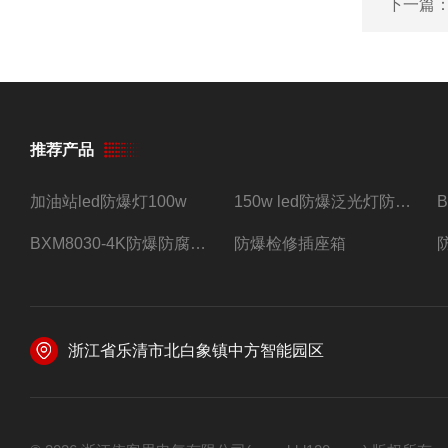
下一篇
推荐产品
加油站led防爆灯100w
150w led防爆泛光灯防水防尘防爆三防灯
BXM8030-4K防爆防腐照明配电箱四路带总开关
防爆检修插座箱
浙江省乐清市北白象镇中方智能园区