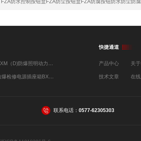
：
FZA防水控制按钮盒FZA防尘按钮盒FZA防腐按钮防水防尘防
快捷通道
BXM（D)防爆照明动力配电箱IIB IIC生产厂家
产品中心
关于
防爆检修电源插座箱BXX52-2/16/380V带插座防爆配电箱
技术文章
在线
联系电话：
0577-62305303