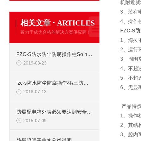
机附近就
3、装有
·
相关文章
4、操作
ARTICLES
FZC-
致力于成为合格的解决方案供应商！
1、海拔不
2、运行环
FZC-S防水防尘防腐操作柱So hey you
3、周围空
2019-03-23
4、不超
5、不超过
fzc-s防水防尘防腐操作柱/三防按钮控制箱
6、无显
2018-07-13
产品特
防爆配电箱外表必须要达到安全事项
1、操作
2015-07-09
2、其结
3、腔内
防爆照明开关的分类说明