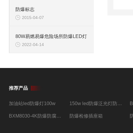
防爆标志
2015-04-07
80W易燃易爆危险场所防爆LED灯
2022-04-14
推荐产品
加油站led防爆灯100w
150w led防爆泛光灯防水防尘防爆三防灯
BXM8030-4K防爆防腐照明配电箱四路带总开关
防爆检修插座箱