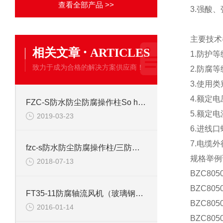
查看全部产品 >>
3.强酸
主要技
·
相关文章
ARTICLES
1.防护等
致力于成为合格的解决方案供应商！
2.防腐等
3.使用类
4.额定电
FZC-S防水防尘防腐操作柱So hey you
5.额定电
2019-03-23
6.进线口
7.电缆外
fzc-s防水防尘防腐操作柱/三防按钮控制箱
规格举例
2018-07-13
BZC80
BZC80
FT35-11防腐轴流风机（玻璃钢材质）
BZC80
2016-01-14
BZC805