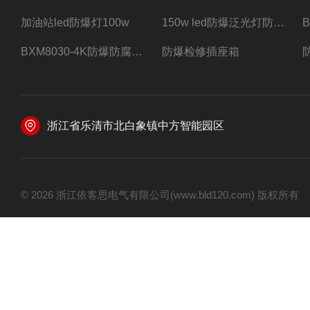
加油站led防爆灯100w
150w led防爆泛光灯防水防尘防爆三防灯
BXM8030-4K防爆防腐照明配电箱四路带总开关
防爆检修插座箱
浙江省乐清市北白象镇中方智能园区
© 2026 浙江依客思电气有限公司(www.bld120.com) 版权所有