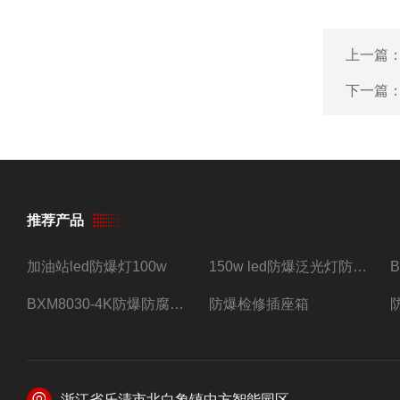
上一篇
下一篇
推荐产品
加油站led防爆灯100w
150w led防爆泛光灯防水防尘防爆三防灯
BXM8030-4K防爆防腐照明配电箱四路带总开关
防爆检修插座箱
浙江省乐清市北白象镇中方智能园区