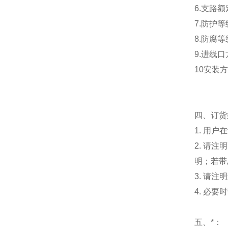
6.支路额
7.防护等
8.防腐等
9.进线
10安装
四、订货
1. 用
2. 请
明；若带
3. 请
4. 必
五、*：