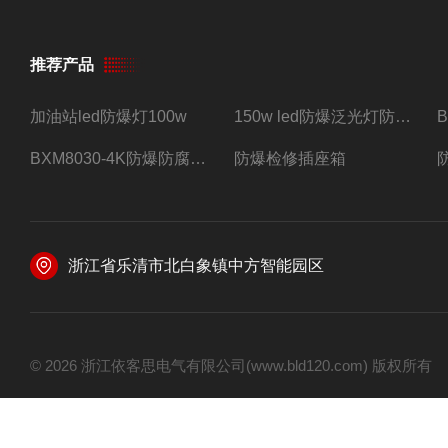
推荐产品
加油站led防爆灯100w
150w led防爆泛光灯防水防尘防爆三防灯
BXM8030-4K防爆防腐照明配电箱四路带总开关
防爆检修插座箱
浙江省乐清市北白象镇中方智能园区
© 2026 浙江依客思电气有限公司(www.bld120.com) 版权所有