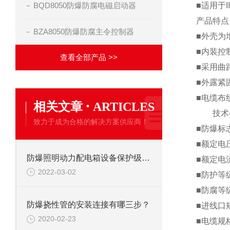
BQD8050防爆防腐电磁启动器
■适用于I
产品特
BZA8050防爆防腐主令控制器
■外壳为
■内装控
查看全部产品 >>
■采用曲
■外露紧
■电缆布
·
相关文章
ARTICLES
技术
致力于成为合格的解决方案供应商！
■防爆标志
■额定电压：
防爆照明动力配电箱设备保护级别EPL
■额定电
2022-03-02
■防护等级
■防腐等
防爆挠性管的安装连接有哪三步？
■进线口规
2020-02-23
■电缆规格