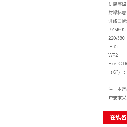
防腐等级
防爆标志
进线口螺
BZM805
220/380
IP65
WF2
ExeIICT
（G"）：3
注：本产
户要求采
在线咨