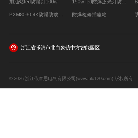
加油站led防爆灯100w
150w led防爆泛光灯防水防尘防爆三防灯
BXM8030-4K防爆防腐照明配电箱四路带总开关
防爆检修插座箱
浙江省乐清市北白象镇中方智能园区
© 2026 浙江依客思电气有限公司(www.bld120.com) 版权所有