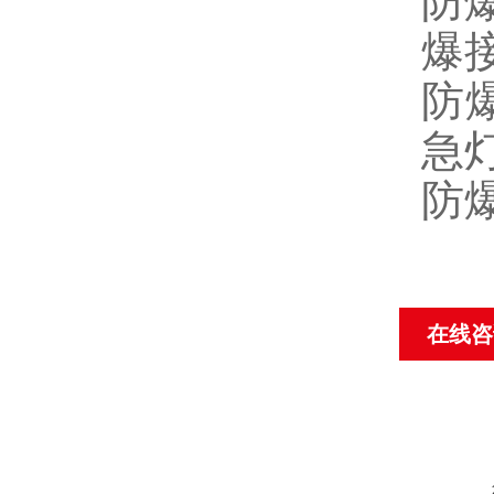
防
爆
防
急
防
在线咨