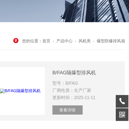
您的位置：
首页
-
产品中心
-
风机类
-
爆型防爆排风扇
B/FAG隔爆型排风机
型号：B/FAG
厂商性质：生产厂家
更新时间：2025-11-11
查看详情