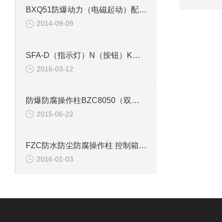
BXQ51防爆动力（电磁起动）配电箱附件的讲解
2014-09-09
SFA-D（指示灯）N（按钮）K（开关）厂价直销
2016-03-12
防爆防腐操作柱BZC8050（双联开关）抗腐蚀性气体
2015-06-22
FZC防水防尘防腐操作柱 控制箱 按钮盒
2016-01-03