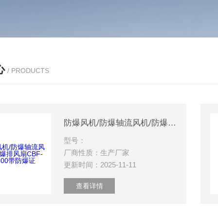
心
/ PRODUCTS
防爆风机/防爆轴流风机/防爆排风扇CBF-300/400带防爆证
型号：
厂商性质：生产厂家
更新时间：2025-11-11
查看详情