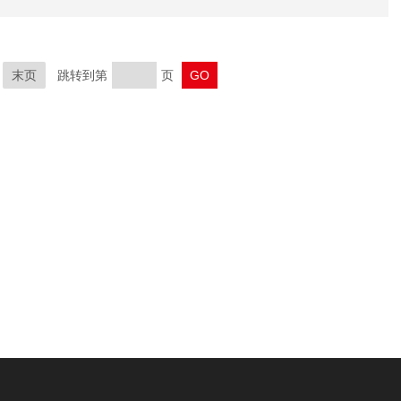
末页
跳转到第
页