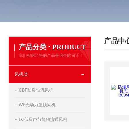
产品中
·
产品分类
PRODUCT
我们相信合格的产品是信誉的保证！
风机类
CBF防爆轴流风机
WF无动力屋顶风机
Dz低噪声节能轴流通风机