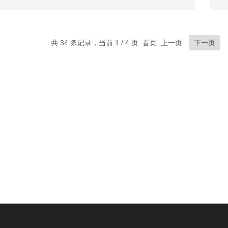
共 34 条记录，当前 1 / 4 页 首页 上一页
下一页