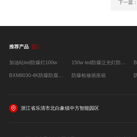
下一篇
推荐产品
加油站led防爆灯100w
150w led防爆泛光灯防水防尘防爆三防灯
BXM8030-4K防爆防腐照明配电箱四路带总开关
防爆检修插座箱
浙江省乐清市北白象镇中方智能园区