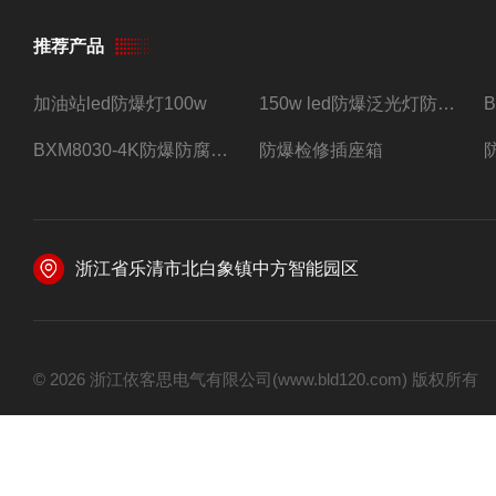
推荐产品
加油站led防爆灯100w
150w led防爆泛光灯防水防尘防爆三防灯
BXM8030-4K防爆防腐照明配电箱四路带总开关
防爆检修插座箱
浙江省乐清市北白象镇中方智能园区
© 2026 浙江依客思电气有限公司(www.bld120.com) 版权所有