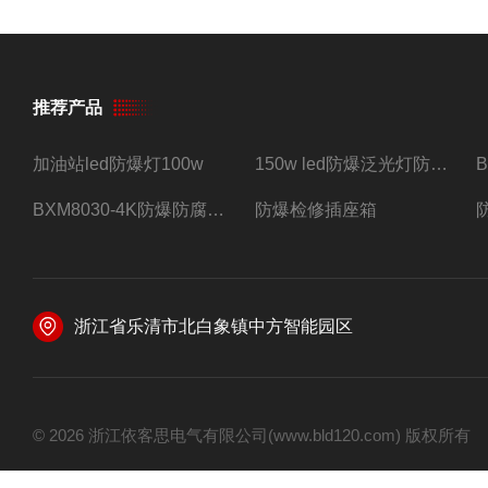
推荐产品
加油站led防爆灯100w
150w led防爆泛光灯防水防尘防爆三防灯
BXM8030-4K防爆防腐照明配电箱四路带总开关
防爆检修插座箱
浙江省乐清市北白象镇中方智能园区
© 2026 浙江依客思电气有限公司(www.bld120.com) 版权所有