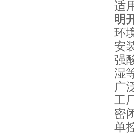
适
明
环境
安
强
湿
广
工
密闭
单