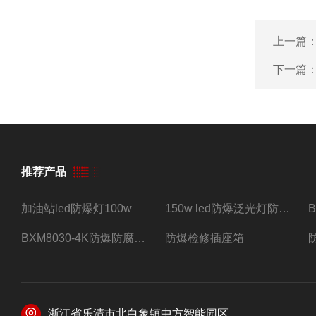
上一篇
下一篇
推荐产品
加油站led防爆灯100w
150w led防爆泛光灯防水防尘防爆三防灯
BXM8030-4K防爆防腐照明配电箱四路带总开关
防爆检修插座箱
浙江省乐清市北白象镇中方智能园区