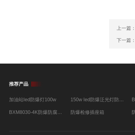
上一篇
下一篇
推荐产品
加油站led防爆灯100w
150w led防爆泛光灯防水防尘防爆三防灯
BXM8030-4K防爆防腐照明配电箱四路带总开关
防爆检修插座箱