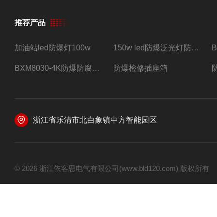
推荐产品
加油站led防爆灯100w
150w led防爆泛光灯防水防尘防爆三防灯
BXM8030-4K防爆防腐照明配电箱四路带总开关
防爆检修插座箱
浙江省乐清市北白象镇中方智能园区
© 2026 浙江依客思电气有限公司(www.bld120.com) 版权所有