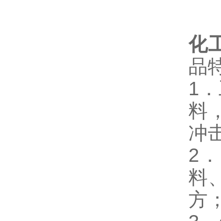
化工
品
1
料
冲
2
料
方