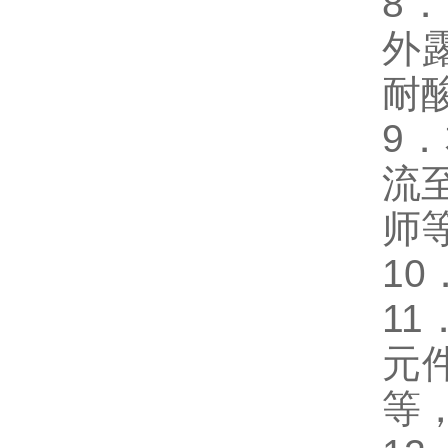
8．
外
耐
9
流
师
1
11
元
等