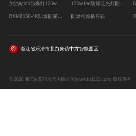
加油站led防爆灯100w
150w led防爆泛光灯防水防尘防爆三防灯
BXM8030-4K防爆防腐照明配电箱四路带总开关
防爆检修插座箱
浙江省乐清市北白象镇中方智能园区
© 2026 浙江依客思电气有限公司(www.bld120.com) 版权所有