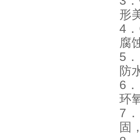
3
形
4
腐
5
防
6
环
7
固