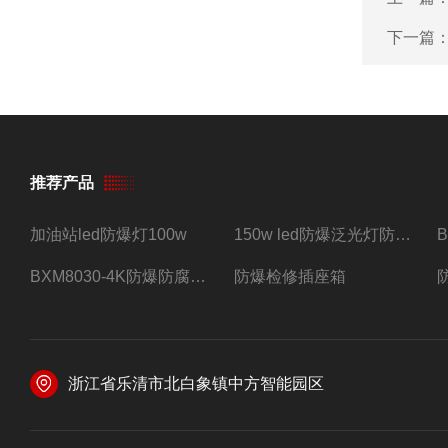
下一篇
推荐产品
加油站led防爆灯100w
150w led防爆泛光灯防水防尘防爆三防灯
BXM8030-4K防爆防腐照明配电箱四路带总开关
防爆检修插座箱
浙江省乐清市北白象镇中方智能园区