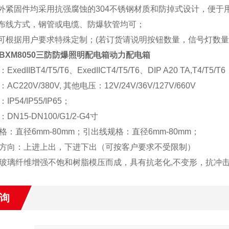
有外紧固件均采用抗强腐蚀的304不锈钢材质和防掉式设计，便于
?2布线方式，钢管或电缆、防爆软管均可；
?2可根据用户要求特殊定制；(若订货请说明按钮数量，信号灯数
BXM8050三防防爆照明配电箱动力配电箱
edIIBT4/T5/T6、ExedIICT4/T5/T6、DIP A20 TA,T4/T5/T6
C220V/380V, 其他电压：12V/24V/36V/127V/660V
P54/IP55/IP65；
N15-DN100/G1/2-G4寸
格：直径6mm-80mm；引出线规格：直径6mm-80mm；
方向：上进上出，下进下出（可按客户要求不受限制）
玻璃纤维增强不饱和树脂模压而成，具有抗老化,不变形，抗冲
询