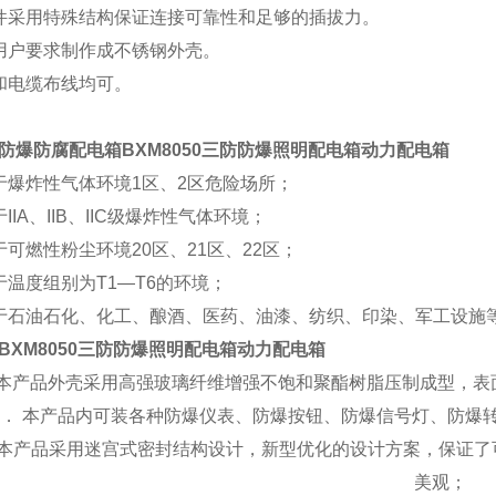
件采用特殊结构保证连接可靠性和足够的插拔力。
用户要求制作成不锈钢外壳。
和电缆布线均可。
防爆防腐配电箱BXM8050三防防爆照明配电箱动力配电箱
于爆炸性气体环境1区、2区危险场所；
IIA、IIB、IIC级爆炸性气体环境；
于可燃性粉尘环境20区、21区、22区；
于温度组别为T1—T6的环境；
于石油石化、化工、酿酒、医药、油漆、纺织、印染、军工设施
BXM8050三防防爆照明配电箱动力配电箱
?2本产品外壳采用高强玻璃纤维增强不饱和聚酯树脂压制成型，
2． 本产品内可装各种防爆仪表、防爆按钮、防爆信号灯、防爆
?2本产品采用迷宫式密封结构设计，新型优化的设计方案，保证
美观；