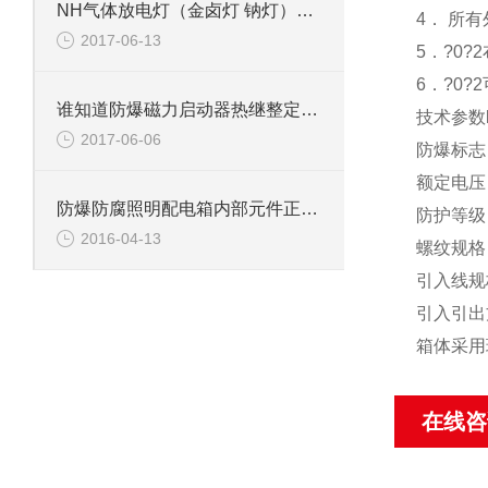
NH气体放电灯（金卤灯 钠灯）防爆灯
4． 所
2017-06-13
5．?0
6．?0
谁知道防爆磁力启动器热继整定值如何计算
技术参数
2017-06-06
防爆标志：Ex
额定电压：A
防爆防腐照明配电箱内部元件正泰开关
防护等级：I
2016-04-13
螺纹规格：D
引入线规
引入引出
箱体采用
在线咨