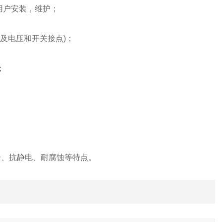
用户安装，维护；
量及电压和开关接点)；
；
击、抗静电、耐腐蚀等特点。