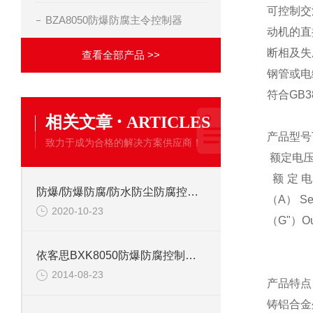
可控制交
BZA8050防爆防腐主令控制器
动机的直
断相及失
查看全部产品 >>
钢管或电
符合GB38
·
相关文章
ARTICLES
产品型号T
致力于成为合格的解决方案供应商！
额定电压（V
额定电流（
防爆/防爆防腐/防水防尘防腐控制箱安装要求
（A） Set
2020-10-23
（G"）Out
依客思BXK8050防爆防腐控制箱主要作用
2014-08-23
产品特点
铸铝合金