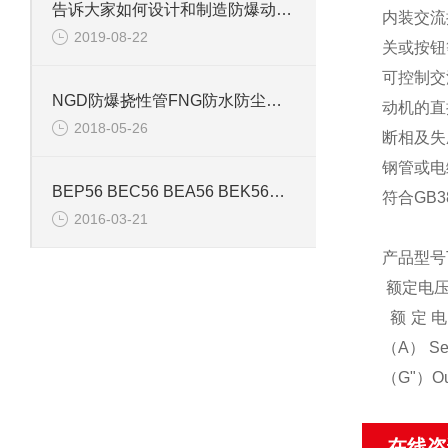
告诉大家如何设计和制造防爆动力配电箱
内装交流
2019-08-22
关或按
可控制交
NGD防爆挠性管FNG防水防尘防腐挠性管
动机的直
2018-05-26
断相及失
钢管或电
BEP56 BEC56 BEA56 BEK56依客思防爆产品
符合GB38
2016-03-21
产品型号T
额定电压（V
额定电流（
（A） Set
（G"）Out
在线咨