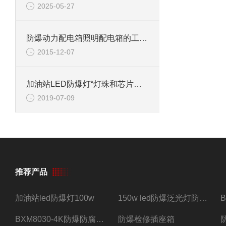
2025-05-27
防爆动力配电箱照明配电箱的工作原理和用途介绍
2015-12-07
加油站LED防爆灯“灯珠和芯片式”的区别？
2019-07-09
推荐产品
加油站led防爆灯100w
150w led防爆泛光灯防水防尘防爆三防灯
BXM8030-4K防爆防腐照明配电箱四路带总开关
防爆检修插座箱