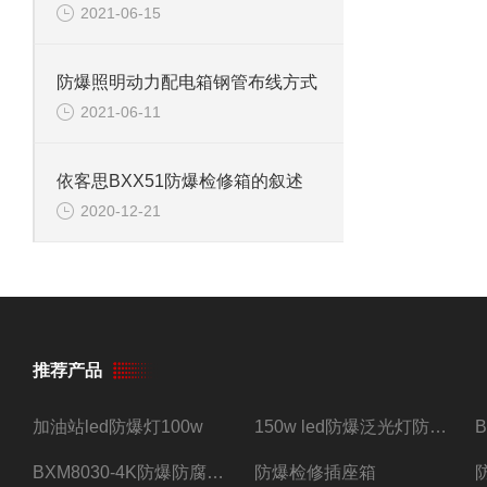
2021-06-15
防爆照明动力配电箱钢管布线方式
2021-06-11
依客思BXX51防爆检修箱的叙述
2020-12-21
推荐产品
加油站led防爆灯100w
150w led防爆泛光灯防水防尘防爆三防灯
BXM8030-4K防爆防腐照明配电箱四路带总开关
防爆检修插座箱