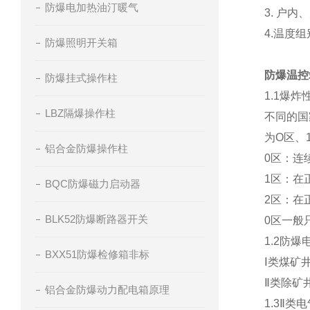
防爆电加热油汀暖气
3. 户内、户
4.温度组
防爆照明开关箱
防爆温控
防爆挂式操作柱
1.1爆
LBZ隔爆操作柱
不同的国
为O区、
铝合金防爆操作柱
0区：连
1区：在
BQC防爆磁力启动器
2区：在
BLK52防爆断路器开关
0区一般
1.2防
BXX51防爆检修箱非标
Ⅰ类煤矿
Ⅱ类除矿
铝合金防爆动力配电箱原理
1.3Ⅱ