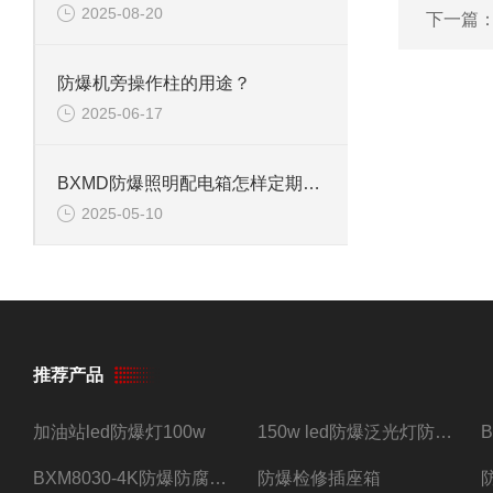
2025-08-20
下一篇
防爆机旁操作柱的用途？
2025-06-17
BXMD防爆照明配电箱怎样定期维护保养？
2025-05-10
推荐产品
加油站led防爆灯100w
150w led防爆泛光灯防水防尘防爆三防灯
BXM8030-4K防爆防腐照明配电箱四路带总开关
防爆检修插座箱