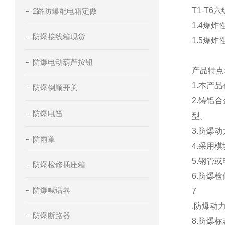
T1-T6
2路防爆配电箱定做
1.4爆
防爆接线箱现货
1.5爆
防爆电动葫芦按钮
产品特点
1.本产
防爆倒顺开关
2.铸铝
防爆电笛
型。
3.防爆
防雨罩
4.采用
5.钢管或
防爆检修插座箱
6.防爆
防爆喊话器
7
.防爆动力检
防爆断路器
8.防爆标志：