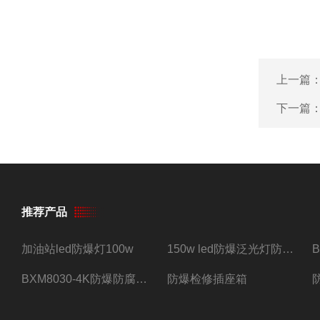
上一篇
下一篇
推荐产品
加油站led防爆灯100w
150w led防爆泛光灯防水防尘防爆三防灯
BXM8030-4K防爆防腐照明配电箱四路带总开关
防爆检修插座箱