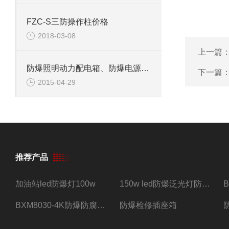
FZC-S三防操作柱价格
2018-03-08
上一篇
防爆照明动力配电箱、防爆电源箱、防爆箱厂家
下一篇
2015-04-29
推荐产品
加油站led防爆灯100w
150w led防爆泛光灯防水防尘防爆三防灯
BXM8030-4K防爆防腐照明配电箱四路带总开关
防爆检修插座箱