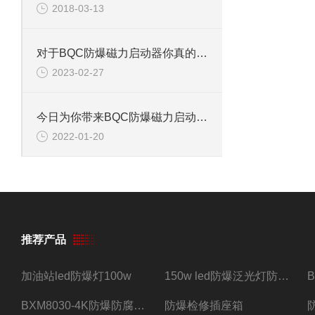
2018-03-13
对于BQC防爆磁力启动器你真的了解了吗？
2023-02-27
今日为你带来BQC防爆磁力启动器结构与特性的解析
2022-01-20
推荐产品
加油站led防爆灯100w
150w led防爆泛光灯防水防尘防爆三防灯
BXM8030-4K防爆防腐照明配电箱四路带总开关
防爆检修插座箱