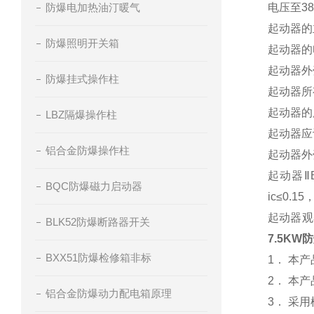
防爆电加热油汀暖气
电压至3
起动器的
防爆照明开关箱
起动器的
起动器外
防爆挂式操作柱
起动器所
起动器的
LBZ隔爆操作柱
起动器应
铝合金防爆操作柱
起动器外
起动器Ⅱ
BQC防爆磁力启动器
ic≤0.
起动器观
BLK52防爆断路器开关
7.5K
BXX51防爆检修箱非标
1． 本
2． 本
铝合金防爆动力配电箱原理
3． 采