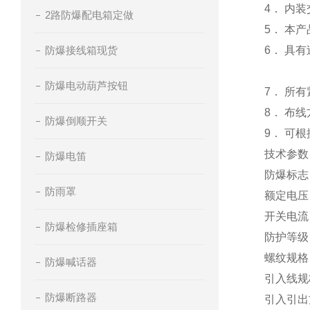
4． 内
2路防爆配电箱定做
5． 本
防爆接线箱现货
6． 具
防爆电动葫芦按钮
7． 所
8． 布
防爆倒顺开关
9． 可
技术参数
防爆电笛
防爆标志：Ex
防雨罩
额定电压：A
开关电流：
防爆检修插座箱
防护等级：I
螺纹规格：D
防爆喊话器
引入线规
防爆断路器
引入引出