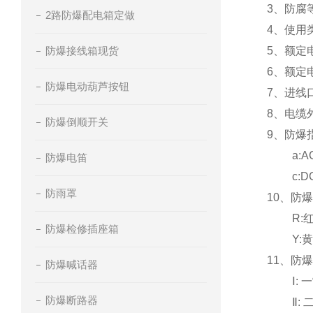
3、防腐等
2路防爆配电箱定做
4、使用类别
防爆接线箱现货
5、额定电压
6、额定电
防爆电动葫芦按钮
7、进线口
8、电缆外径
防爆倒顺开关
9、防爆
a:AC/D
防爆电笛
c:DC2
防雨罩
10、防
R:
防爆检修插座箱
Y:
11、防
防爆喊话器
Ⅰ: 一
防爆断路器
Ⅱ: 