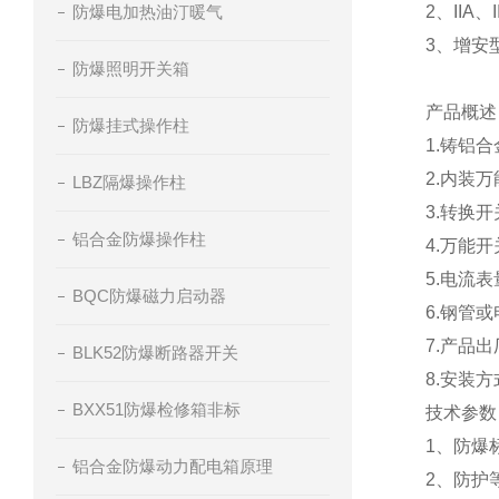
防爆电加热油汀暖气
2、IIA
3、增安
防爆照明开关箱
产品概述
防爆挂式操作柱
1.铸铝合
2.内装
LBZ隔爆操作柱
3.转换
铝合金防爆操作柱
4.万能
5.电流表
BQC防爆磁力启动器
6.钢管
7.产品
BLK52防爆断路器开关
8.安装
BXX51防爆检修箱非标
技术参数
1、防爆标志
铝合金防爆动力配电箱原理
2、防护等级