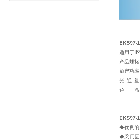
EKS97
适用于Ⅰ
产品规格
额定功率:20
光 通 量:
色 温:
EKS97
◆优良的
◆采用固