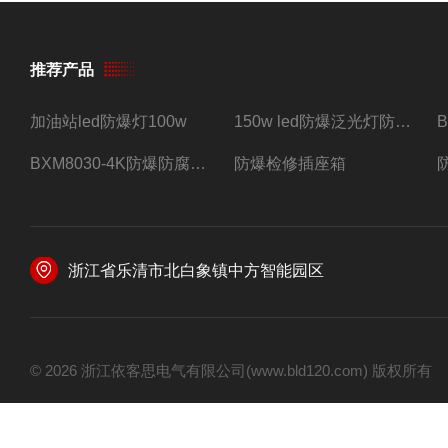
推荐产品
加油站led防爆灯100w
150w led防爆泛光灯防水防尘防爆三防灯
BXM8030-4K防爆防腐照明配电箱四路带总开关
防爆检修插座箱
浙江省乐清市北白象镇中方智能园区
© 2026 浙江依客思电气有限公司(www.bld120.com) 版权所有