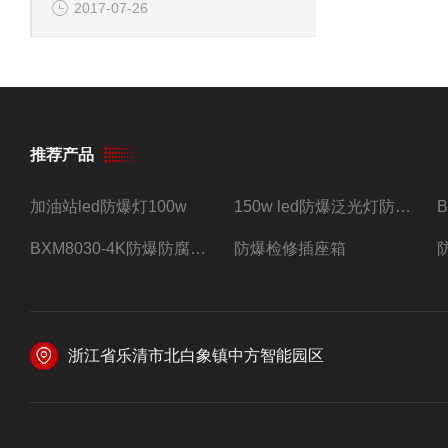
2017-07-26
推荐产品
加油站led防爆灯100w
150w led防爆泛光灯防水防尘防爆三防灯
BXM8030-4K防爆防腐照明配电箱四路带总开关
防爆检修插座箱
浙江省乐清市北白象镇中方智能园区