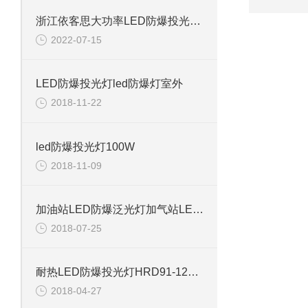
浙江依客思大功率LED防爆投光灯设计理念
2022-07-15
LED防爆投光灯led防爆灯室外
2018-11-22
led防爆投光灯100W
2018-11-09
加油站LED防爆泛光灯加气站LED防爆投光灯
2018-07-25
耐热LED防爆投光灯HRD91-120w防爆区域适用
2018-04-27