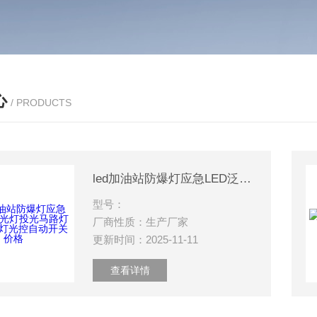
心
/ PRODUCTS
led加油站防爆灯应急LED泛光灯投光马路灯防爆应急灯光控自动开关价格
型号：
厂商性质：生产厂家
更新时间：2025-11-11
查看详情