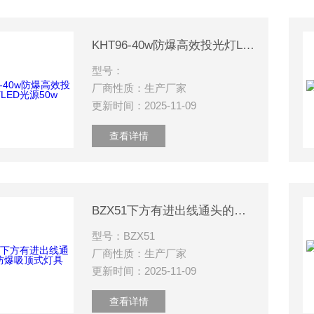
KHT96-40w防爆高效投光灯LED光源50w
型号：
厂商性质：生产厂家
更新时间：2025-11-09
查看详情
BZX51下方有进出线通头的防爆吸顶式灯具
型号：BZX51
厂商性质：生产厂家
更新时间：2025-11-09
查看详情