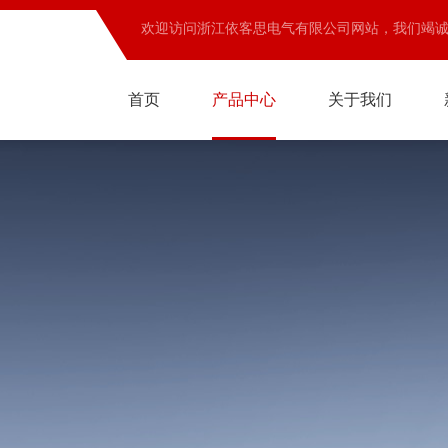
欢迎访问浙江依客思电气有限公司网站，我们竭
首页
产品中心
关于我们