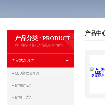
产品中
·
产品分类
PRODUCT
我们相信合格的产品是信誉的保证！
固定式灯具类
LED高效节能灯
防爆防眩灯
防爆日光灯