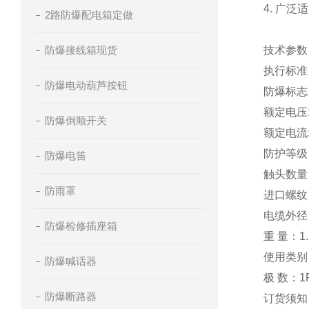
4. 广
2路防爆配电箱定做
防爆接线箱现货
技术参数
执行标准：GB
防爆电动葫芦按钮
防爆标志：
额定电压: 
防爆倒顺开关
额定电流:
防护等级：
防爆电笛
触头数量
防雨罩
进口螺纹
电缆外径：
防爆检修插座箱
重 量：1.
使用类别：A
防爆喊话器
极 数：1P
防爆断路器
订货须知