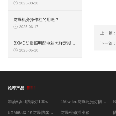
2025-08-20
防爆机旁操作柱的用途？
2025-06-17
上一篇
BXMD防爆照明配电箱怎样定期维护保养？
下一篇
2025-05-10
推荐产品
加油站led防爆灯100w
150w led防爆泛光灯防水防尘防爆三防灯
BXM8030-4K防爆防腐照明配电箱四路带总开关
防爆检修插座箱