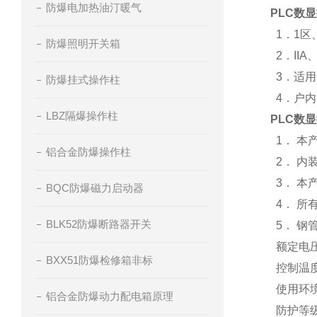
防爆电加热油汀暖气
PLC数
1．1区
防爆照明开关箱
2．IIA
3．适用
防爆挂式操作柱
4．户内
LBZ隔爆操作柱
PLC数
1． 本
铝合金防爆操作柱
2． 内
3． 本
BQC防爆磁力启动器
4． 所
BLK52防爆断路器开关
5． 钢
额定电压：
BXX51防爆检修箱非标
控制温度
使用环境：
铝合金防爆动力配电箱原理
防护等级