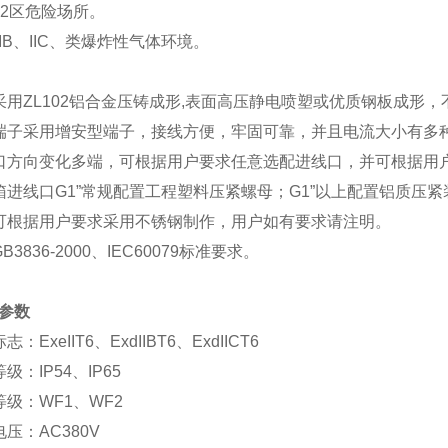
、2区危险场所。
、IIB、IIC、类爆炸性气体环境。
采用ZL102铝合金压铸成形,表面高压静电喷塑或优质钢板成形
端子采用增安型端子，接线方便，牢固可靠，并且电流大小有多种
口方向变化多端，可根据用户要求任意选配进线口，并可根据用户
箱进线口G1”常规配置工程塑料压紧螺母；G1”以上配置铝质压
可根据用户要求采用不锈钢制作，用户如有要求请注明。
B3836-2000、IEC60079标准要求。
参数
：ExeIIT6、ExdIIBT6、ExdIICT6
级：IP54、IP65
等级：WF1、WF2
压：AC380V