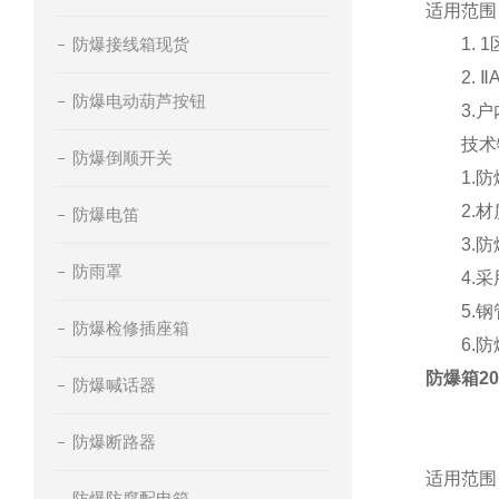
适用范
防爆接线箱现货
1. 1
2. Ⅱ
防爆电动葫芦按钮
3.户内
技术
防爆倒顺开关
1.防爆
2.材质
防爆电笛
3.防爆
防雨罩
4.采用
5.钢管
防爆检修插座箱
6.防爆接线
防爆箱20
防爆喊话器
防爆断路器
适用范围
防爆防腐配电箱