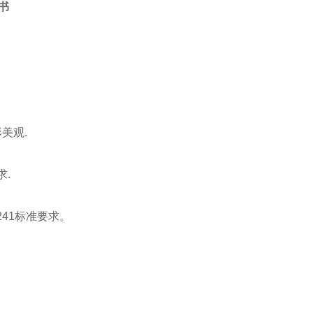
证书
美观.
.
61241标准要求。