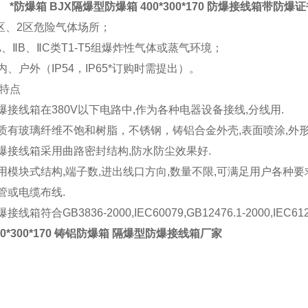
围
*防爆箱 BJX隔爆型防爆箱 400*300*170 防爆接线箱带防爆
区、2区危险气体场所；
A、ⅡB、ⅡC类T1-T5组爆炸性气体或蒸气环境；
、户外（IP54，IP65*订购时需提出）。
特点
接线箱在380V以下电路中,作为各种电器设备接线,分线用.
有玻璃纤维不饱和树脂，不锈钢，铸铝合金外壳,表面喷涂,外形
接线箱采用曲路密封结构,防水防尘效果好.
模块式结构,端子数,进出线口方向,数量不限,可满足用户各种要求
或电缆布线.
箱符合GB3836-2000,IEC60079,GB12476.1-2000,IEC
0*300*170 铸铝防爆箱 隔爆型防爆接线箱厂家