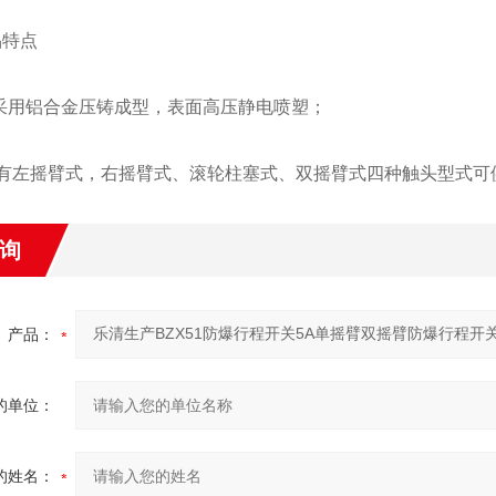
品特点
采用铝合金压铸成型，表面高压静电喷塑；
有左摇臂式，右摇臂式、滚轮柱塞式、双摇臂式四种触头型式可
询
产品：
的单位：
的姓名：