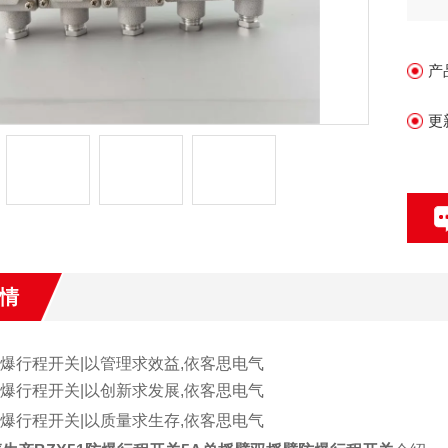
产
更
情
1防爆行程开关|以管理求效益,依客思电气
1防爆行程开关|以创新求发展,依客思电气
1防爆行程开关|以质量求生存,依客思电气