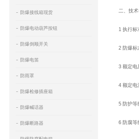
二、
技术
防爆接线箱现货
防爆电动葫芦按钮
1 执行标准
防爆倒顺开关
2 防爆标志
防爆电笛
3 额定电压
防雨罩
4 额定电
防爆检修插座箱
5 防护等
防爆喊话器
6 防腐等
防爆断路器
防爆防腐配电箱