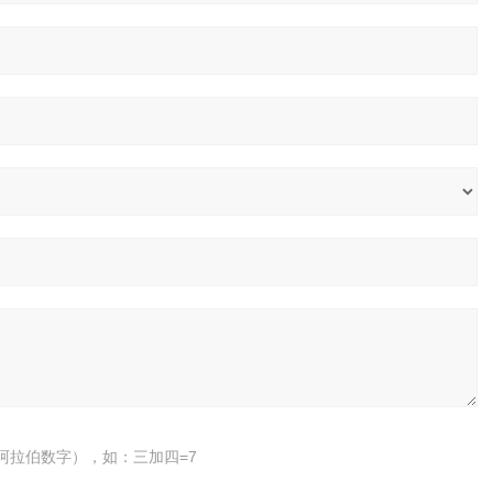
阿拉伯数字），如：三加四=7