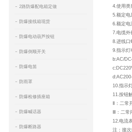
4.使用类
2路防爆配电箱定做
5.额定电压
防爆接线箱现货
6.额定电
7.电缆外
防爆电动葫芦按钮
8.进线口
9.指示灯
防爆倒顺开关
b:AC/DC
防爆电笛
c:DC22
d:AC200
防雨罩
10.指
11.按
防爆检修插座箱
Ⅱ：二常
防爆喊话器
Ⅲ：二常
12.电流表精
防爆断路器
注：接次