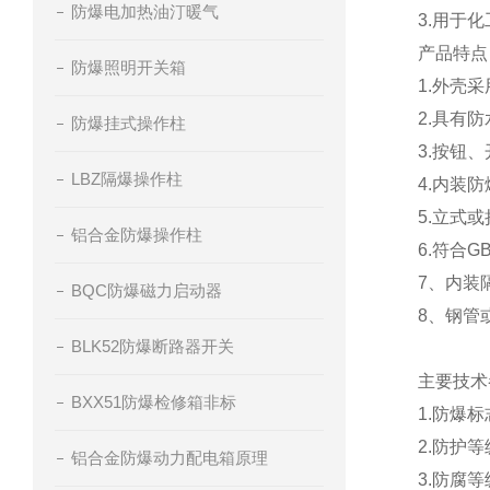
防爆电加热油汀暖气
3.用于
产品特点
防爆照明开关箱
1.外壳
2.具有
防爆挂式操作柱
3.按钮
LBZ隔爆操作柱
4.内装
5.立式
铝合金防爆操作柱
6.符合GB
7、内装
BQC防爆磁力启动器
8、钢管
BLK52防爆断路器开关
主要技术
BXX51防爆检修箱非标
1.防爆标
2.防护等
铝合金防爆动力配电箱原理
3.防腐等