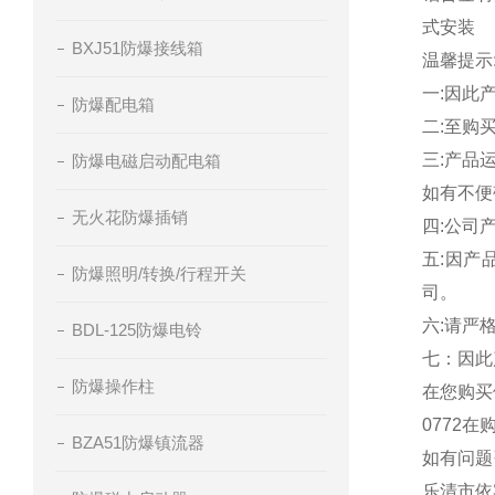
式安装
BXJ51防爆接线箱
温馨提示
一:因此
防爆配电箱
二:至购
三:产品
防爆电磁启动配电箱
如有不便
无火花防爆插销
四:公司
五:因产
防爆照明/转换/行程开关
司。
六:请严
BDL-125防爆电铃
七：因此
防爆操作柱
在您购买
0772
BZA51防爆镇流器
如有问题
乐清市依