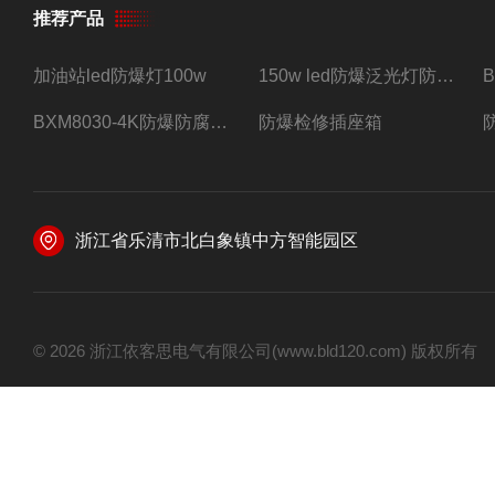
推荐产品
加油站led防爆灯100w
150w led防爆泛光灯防水防尘防爆三防灯
BXM8030-4K防爆防腐照明配电箱四路带总开关
防爆检修插座箱
浙江省乐清市北白象镇中方智能园区
© 2026 浙江依客思电气有限公司(www.bld120.com) 版权所有