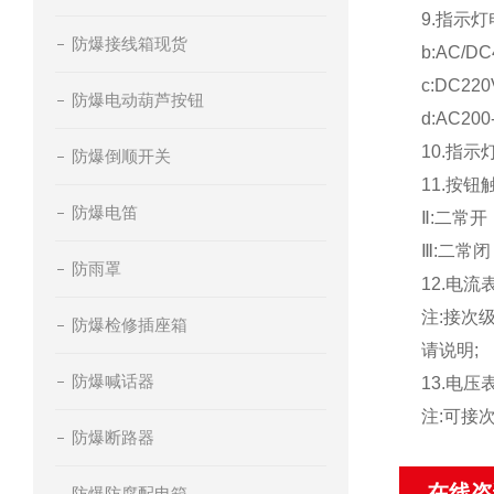
9.指示灯电
防爆接线箱现货
b:AC/DC
c:DC22
防爆电动葫芦按钮
d:AC200
10.指示
防爆倒顺开关
11.按钮
防爆电笛
Ⅱ:二常开
Ⅲ:二常
防雨罩
12.电流表精
注:接次
防爆检修插座箱
请说明;
防爆喊话器
13.电压表精
注:可接
防爆断路器
在线咨
防爆防腐配电箱