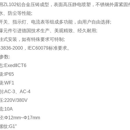
采用ZL102铝合金压铸成型，表面高压静电喷塑，不锈钢外露紧固
防水、防尘等性能;
、开关、指示灯、电流表等组成多功能，由用户自由选择;
防爆元件引进德国技术生产、美观精致、经久耐用;
或挂式安装，如有特殊要求可特制;
3836-2000，IEC60079标准要求。
参数:
:ExedⅡCT6
:IP65
级:WF1
:AC-3、AC-4
:220V/380V
流:10A
径:Φ12mm~Φ17mm
螺纹:G1”