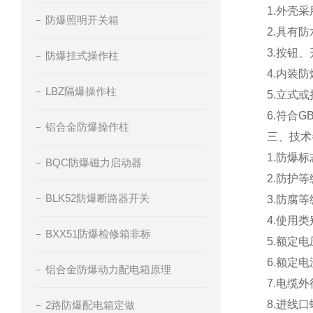
1.外壳
防爆照明开关箱
2.具有
3.按钮
防爆挂式操作柱
4.内装
LBZ隔爆操作柱
5.立式
6.符合GB
铝合金防爆操作柱
三、
技术
1.防爆标志
BQC防爆磁力启动器
2.防护等级
BLK52防爆断路器开关
3.防腐等
4.使用类别
BXX51防爆检修箱非标
5.额定电压
6.额定电
铝合金防爆动力配电箱原理
7.电缆外
8.进线口
2路防爆配电箱定做