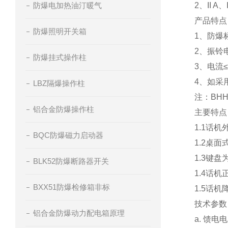
防爆电加热油汀暖气
2、II A
产品特
防爆照明开关箱
1、防爆标志
2、振铃
防爆挂式操作柱
3、电流≤
4、如采
LBZ隔爆操作柱
注：BH
铝合金防爆操作柱
主要特点
1.1话
BQC防爆磁力启动器
1.2桌
1.3键
BLK52防爆断路器开关
1.4话
BXX51防爆检修箱非标
1.5话
技术参数
铝合金防爆动力配电箱原理
a. 馈电