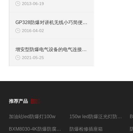
2013-06-19
GP328防爆对讲机无线小巧简便通话器带充电器
2016-04-02
增安型防爆电气设备的电气连接件连接方法——软钎焊的技术要求
2021-05-25
推荐产品
加油站led防爆灯100w
150w led防爆泛光灯防水防尘防爆三防灯
BXM8030-4K防爆防腐照明配电箱四路带总开关
防爆检修插座箱