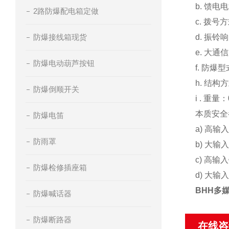
b. 馈电
2路防爆配电箱定做
c. 拨号
防爆接线箱现货
d. 振铃
e. 大通
防爆电动葫芦按钮
f. 防爆
h. 结
防爆倒顺开关
i . 重量：
本质安全
防爆电笛
a) 高输
防雨罩
b) 大输
c) 高输
防爆检修插座箱
d) 大输
BHH多
防爆喊话器
防爆断路器
在线咨