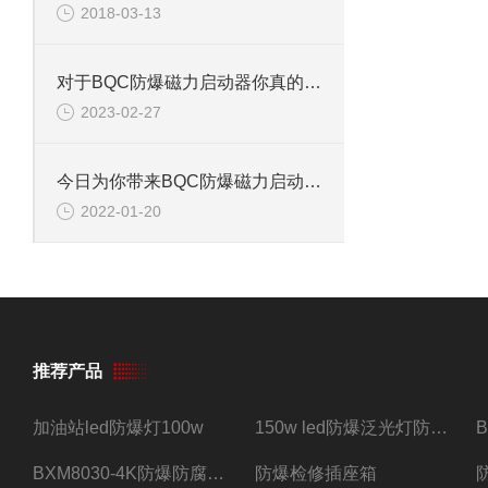
2018-03-13
对于BQC防爆磁力启动器你真的了解了吗？
2023-02-27
今日为你带来BQC防爆磁力启动器结构与特性的解析
2022-01-20
推荐产品
加油站led防爆灯100w
150w led防爆泛光灯防水防尘防爆三防灯
BXM8030-4K防爆防腐照明配电箱四路带总开关
防爆检修插座箱