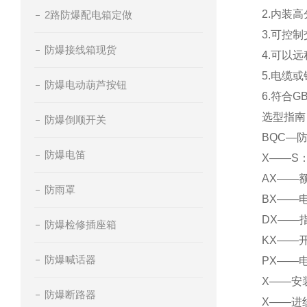
2.内装
2路防爆配电箱定做
3.可控
防爆接线箱现货
4.可以
5.电缆
防爆电动葫芦按钮
6.符合GB
选型指
防爆倒顺开关
BQC—
防爆电笛
X——S
AX——
防雨罩
BX——
DX——
防爆检修插座箱
KX——
防爆喊话器
PX——
X——安
防爆断路器
X——进